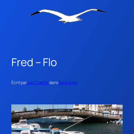
Fred – Flo
Écrit par
Joel Coeffic
dans
Barquette