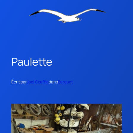
Paulette
Écrit par
Joel Coeffic
dans
Barquet