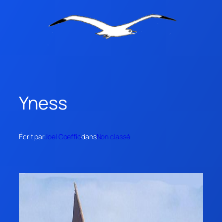
Yness
Écrit par
Joel Coeffic
dans
Non classé