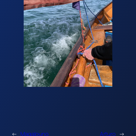
←
Magalouno
Arturo
→