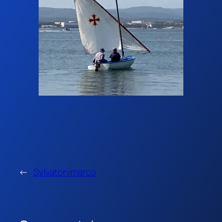
←
Sylvatonimarco