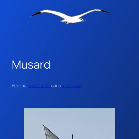
Musard
Écrit par
Joel Coeffic
dans
Non classé