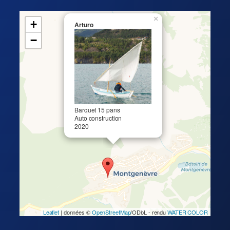
×
+
Arturo
−
Barquet 15 pans
Auto construction
2020
Leaflet
| données ©
OpenStreetMap
/ODbL - rendu
WATER COLOR