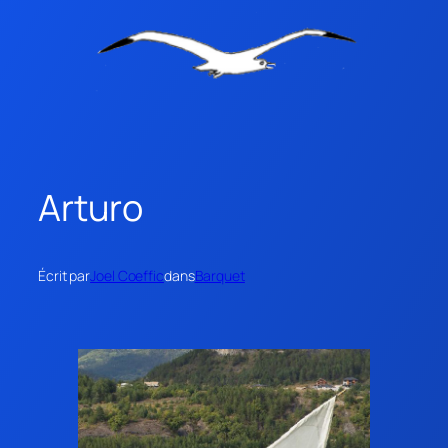
Arturo
Écrit par
Joel Coeffic
dans
Barquet