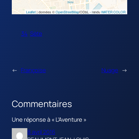
Leaflet
| données ©
OpenStreetMap
/ODbL - rendu
WATER COLOR
34
Sète
←
Françoise
Nuage
→
Commentaires
Une réponse à « L’Aventure »
8 avril 2016