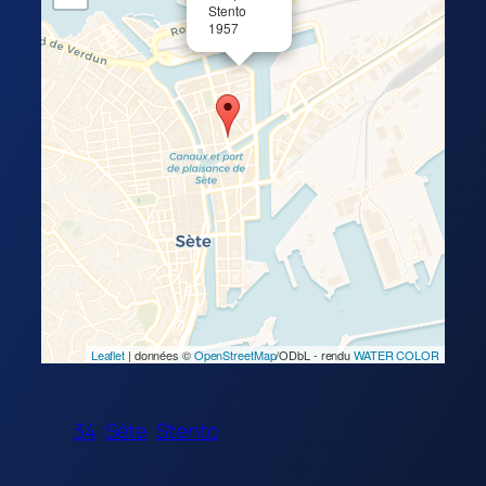
Stento
1957
Leaflet
| données ©
OpenStreetMap
/ODbL - rendu
WATER COLOR
34
Sète
Stento