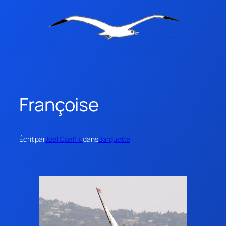
Françoise
Écrit par
Joel Coeffic
dans
Barquette