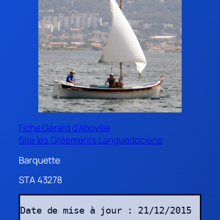
Fiche Gérard d’Aboville
Site les Gréements Languedociens
Barquette
STA 43278
Date de mise à jour : 21/12/2015