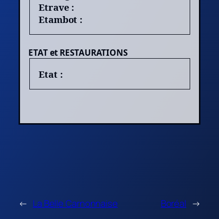
Etrave :
Etambot :
ETAT et RESTAURATIONS
Etat :
←
La Belle Carnonnaise
Boréal
→