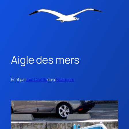
Aigle des mers
Écrit par
Joel Coeffic
dans
Palangrier